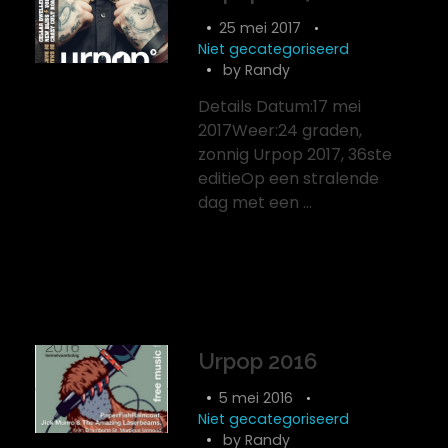
25 mei 2017
Niet gecategoriseerd
by
Randy
Details Datum:17 mei
2017Weer:24 graden,
zonnig Urpop 2017, 36ste
editieOp een stralende
dag met een ...
Urpop 2016
5 mei 2016
Niet gecategoriseerd
by
Randy