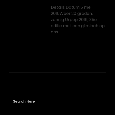
Details Datum:5 mei
2016Weer:20 graden,
zonnig Urpop 2016, 35e
editie met een glimlach op
ons ...