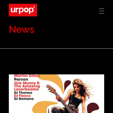
Home
»
News
Urpop
Hemelvaartsdag 2027
News