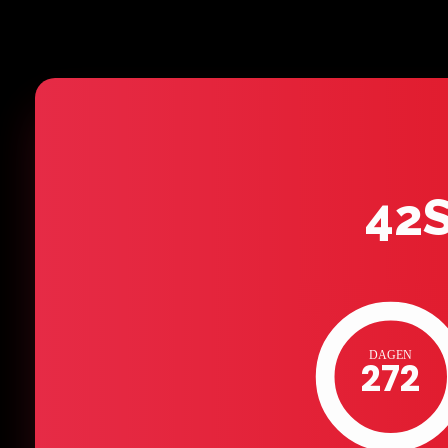
42
DAGEN
272