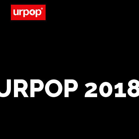
Urpop
Hemelvaartsdag 2027
URPOP 201