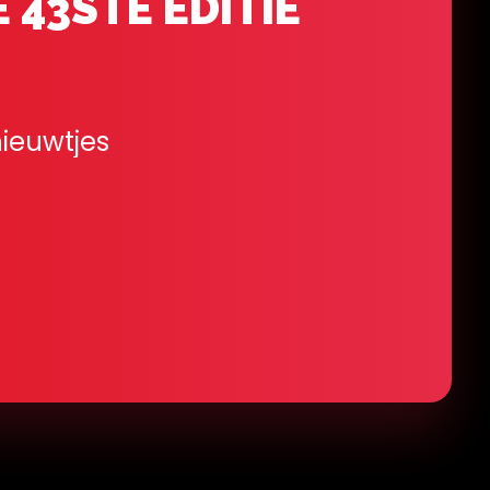
E 43STE EDITIE
nieuwtjes